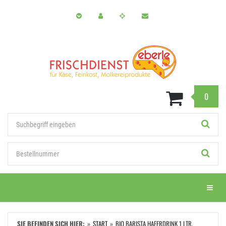
Zum
Hauptinhalt
springen
0
Stichwort
Bestellnummer
Menü e
SIE BEFINDEN SICH HIER:
START
BIO BARISTA HAFERDRINK 1 LTR.