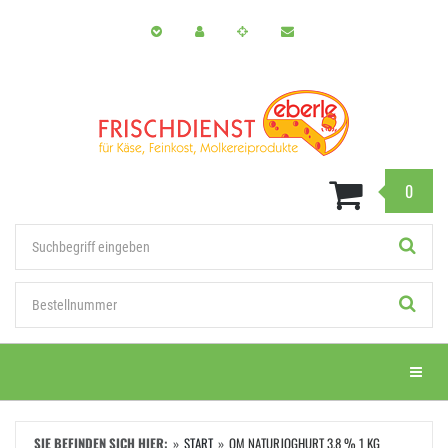
Zum
Hauptinhalt
springen
0
Stichwort
Bestellnummer
Menü e
SIE BEFINDEN SICH HIER:
START
OM NATURJOGHURT 3,8 % 1 KG