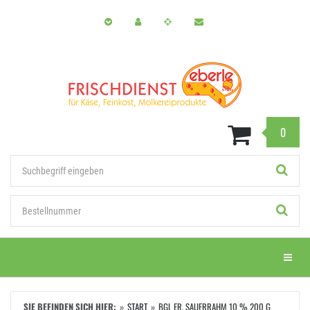
Zum
Hauptinhalt
springen
0
Stichwort
Bestellnummer
Menü e
SIE BEFINDEN SICH HIER:
START
BGL FR. SAUERRAHM 10 % 200 G