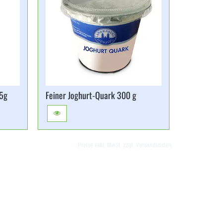
45g
Feiner Joghurt-​Quark 300 g
Allgäuer M
Preise exkl. MwSt. zzgl. Versandkosten