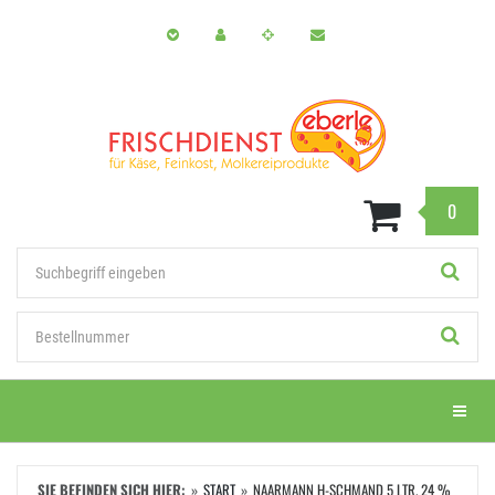
Zum
Hauptinhalt
springen
0
Stichwort
Bestellnummer
Menü e
SIE BEFINDEN SICH HIER:
START
NAARMANN H-SCHMAND 5 LTR. 24 %