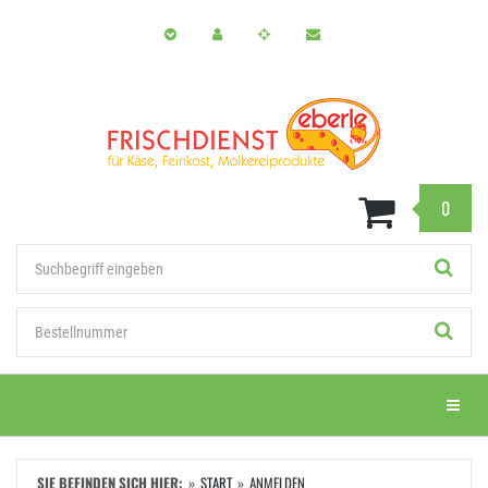
Zum
Hauptinhalt
springen
0
Stichwort
Bestellnummer
Menü e
SIE BEFINDEN SICH HIER:
START
ANMELDEN