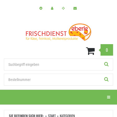
Zum
Hauptinhalt
springen
0
Stichwort
Bestellnummer
Menü e
SIE BEFINDEN SICH HIER:
START
KATEGORIEN