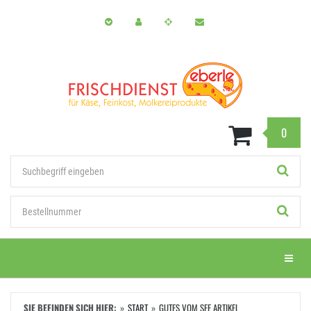
Zum
Hauptinhalt
springen
0
Stichwort
Bestellnummer
Menü e
SIE BEFINDEN SICH HIER:
START
GUTES VOM SEE ARTIKEL